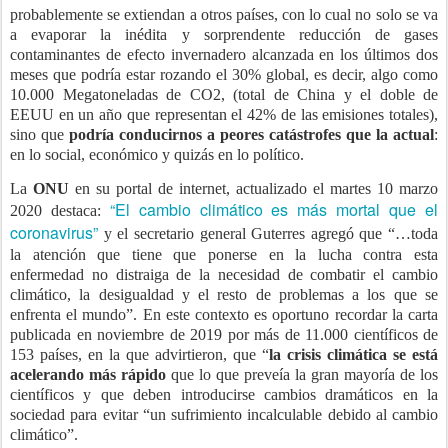
probablemente se extiendan a otros países, con lo cual no solo se va
a evaporar la inédita y sorprendente reducción de gases
contaminantes de efecto invernadero alcanzada en los últimos dos
meses que podría estar rozando el 30% global, es decir, algo como
10.000 Megatoneladas de CO2, (total de China y el doble de
EEUU en un año que representan el 42% de las emisiones totales),
sino que
podría conducirnos a peores catástrofes que la actual
:
en lo social, económico y quizás en lo político.
La
ONU
en su portal de internet, actualizado el martes 10 marzo
“El cambio climático es más mortal que el
2020 destaca:
coronavirus”
y el secretario general Guterres agregó que “…toda
la atención que tiene que ponerse en la lucha contra esta
enfermedad no distraiga de la necesidad de combatir el cambio
climático, la desigualdad y el resto de problemas a los que se
enfrenta el mundo”. En este contexto es oportuno recordar la carta
publicada en noviembre de 2019 por más de 11.000 científicos de
153 países, en la que advirtieron, que “
la crisis climática se está
acelerando más rápido
que lo que preveía la gran mayoría de los
científicos y que deben introducirse cambios dramáticos en la
sociedad para evitar “un sufrimiento incalculable debido al cambio
climático”.