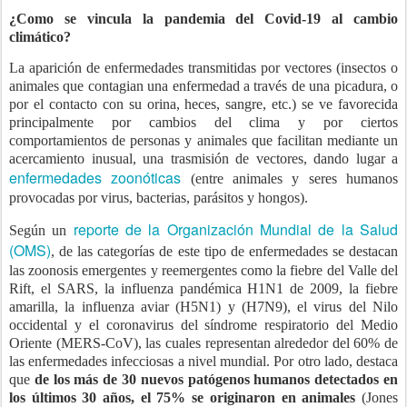
¿Como se vincula la pandemia del Covid-19 al cambio
climático?
La aparición de enfermedades transmitidas por vectores (insectos o
animales que contagian una enfermedad a través de una picadura, o
por el contacto con su orina, heces, sangre, etc.) se ve favorecida
principalmente por cambios del clima y por ciertos
comportamientos de personas y animales que facilitan mediante un
acercamiento inusual, una trasmisión de vectores, dando lugar a
enfermedades zoonóticas
(entre animales y seres humanos
provocadas por virus, bacterias, parásitos y hongos).
reporte de la Organización Mundial de la Salud
Según un
(OMS)
, de las categorías de este tipo de enfermedades se destacan
las zoonosis emergentes y reemergentes como la fiebre del Valle del
Rift, el SARS, la influenza pandémica H1N1 de 2009, la fiebre
amarilla, la influenza aviar (H5N1) y (H7N9), el virus del Nilo
occidental y el coronavirus del síndrome respiratorio del Medio
Oriente (MERS-CoV), las cuales representan alrededor del 60% de
las enfermedades infecciosas a nivel mundial. Por otro lado, destaca
que
de los más de 30 nuevos patógenos humanos detectados en
los últimos 30 años, el 75% se originaron en animales
(Jones