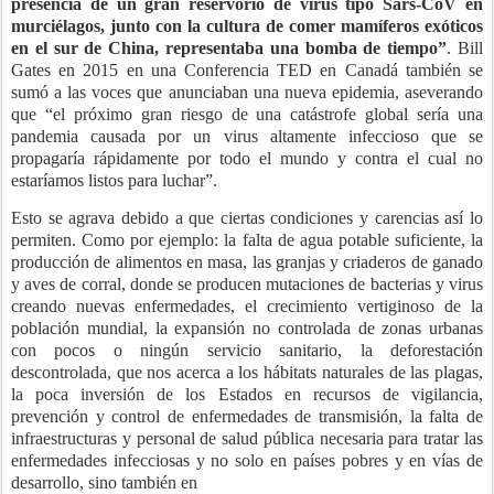
presencia de un gran reservorio de virus tipo Sars-CoV en
murciélagos, junto con la cultura de comer mamíferos exóticos
en el sur de China, representaba una bomba de tiempo”
. Bill
Gates en 2015 en una Conferencia TED en Canadá también se
sumó a las voces que anunciaban una nueva epidemia, aseverando
que “el próximo gran riesgo de una catástrofe global sería una
pandemia causada por un virus altamente infeccioso que se
propagaría rápidamente por todo el mundo y contra el cual no
estaríamos listos para luchar”.
Esto se agrava debido a que ciertas condiciones y carencias así lo
permiten. Como por ejemplo: la falta de agua potable suficiente, la
producción de alimentos en masa, las granjas y criaderos de ganado
y aves de corral, donde se producen mutaciones de bacterias y virus
creando nuevas enfermedades, el crecimiento vertiginoso de la
población mundial, la expansión no controlada de zonas urbanas
con pocos o ningún servicio sanitario, la deforestación
descontrolada, que nos acerca a los hábitats naturales de las plagas,
la poca inversión de los Estados en recursos de vigilancia,
prevención y control de enfermedades de transmisión, la falta de
infraestructuras y personal de salud pública necesaria para tratar las
enfermedades infecciosas y no solo en países pobres y en vías de
desarrollo, sino también en